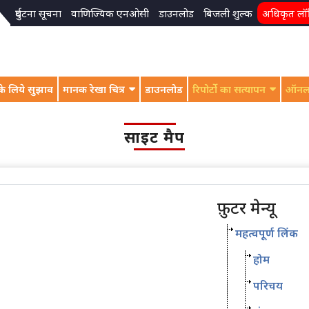
दुर्घटना सूचना
वाणिज्यिक एनओसी
डाउनलोड
बिजली शुल्क
अधिकृत लॉ
े लिये सुझाव
मानक रेखा चित्र
डाउनलोड
रिपोर्टो का सत्यापन
ऑनल
साइट मैप
फ़ुटर मेन्यू
महत्वपूर्ण लिंक
होम
परिचय