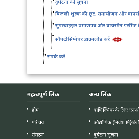
दुर्घटना की सूचना
बिजली शुल्क की छूट, समायोजन और वापसी
सुपरवाइज़र प्रमाणपत्र और वायरमैन परमिट 
सॉफ्टोसिग्नेचर डाउनलोड करें
संपर्क करें
महत्वपूर्ण लिंक
अन्य लिंक
होम
वाणिज्यिक के लिए एन
परिचय
औद्योगिक (निवेश मित्र) 
संगठन
दुर्घटना सूचना