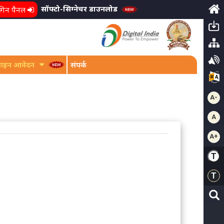
सॉफ्टो-सिग्नेचर डाउनलोड
गिन पैनल
ाइन आवेदन
संपर्क
A-
A
A+